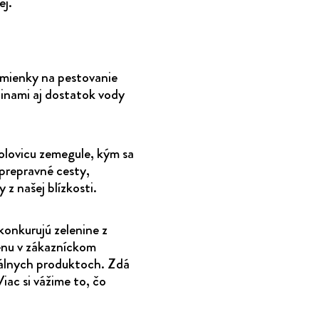
ej.
mienky na pestovanie
jinami aj dostatok vody
olovicu zemegule, kým sa
prepravné cesty,
 z našej blízkosti.
konkurujú zelenine z
enu v zákazníckom
okálnych produktoch. Zdá
iac si vážime to, čo