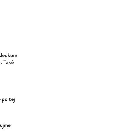
ýsledkom
y. Také
 po tej
rujme