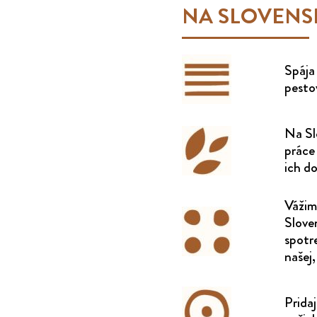
NA SLOVENS
Spája 
pesto
Na Sl
práce 
ich do
Vážim
Slove
spotre
našej,
Pridaj