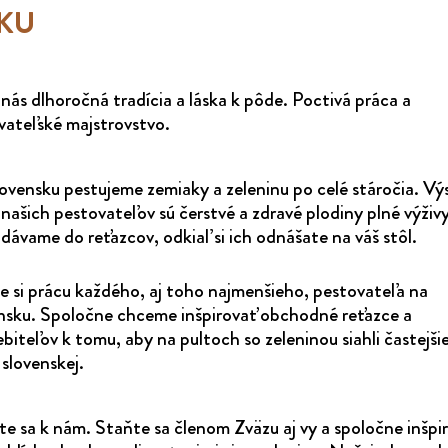
KU
nás dlhoročná tradícia a láska k pôde. Poctivá práca a
vateľské majstrovstvo.
ovensku pestujeme zemiaky a zeleninu po celé stáročia. V
našich pestovateľov sú čerstvé a zdravé plodiny plné výživ
dávame do reťazcov, odkiaľ si ich odnášate na váš stôl.
e si prácu každého, aj toho najmenšieho, pestovateľa na
nsku. Spoločne chceme inšpirovať obchodné reťazce a
biteľov k tomu, aby na pultoch so zeleninou siahli častejšie
 slovenskej.
te sa k nám. Staňte sa členom Zväzu aj vy a spoločne inšpi