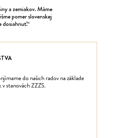
niny a zemiakov. Máme
výšme pomer slovenskej
e dosiahnuť.“
STVA
rijímame do našich radov na základe
 v stanovách ZZZS.