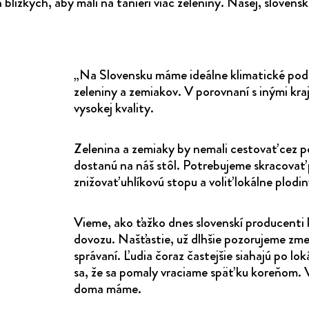
 blízkych, aby mali na tanieri viac zeleniny. Našej, slovensk
„Na Slovensku máme ideálne klimatické pod
zeleniny a zemiakov. V porovnaní s inými kra
vysokej kvality.
Zelenina a zemiaky by nemali cestovať cez p
dostanú na náš stôl. Potrebujeme skracovať 
znižovať uhlíkovú stopu a voliť lokálne plodiny
Vieme, ako ťažko dnes slovenskí producenti 
dovozu. Našťastie, už dlhšie pozorujeme zm
správaní. Ľudia čoraz častejšie siahajú po l
sa, že sa pomaly vraciame späť ku koreňom. V
doma máme.