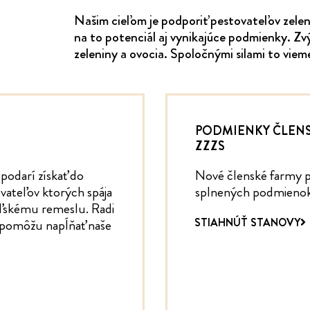
Našim cieľom je podporiť pestovateľov zele
na to potenciál aj vynikajúce podmienky. Z
zeleniny a ovocia. Spoločnými silami to viem
PODMIENKY ČLEN
ZZZS
podarí získať do
Nové členské farmy p
vateľov ktorých spája
splnených podmienok
eľskému remeslu. Radi
STIAHNÚŤ STANOVY
í pomôžu napĺňať naše