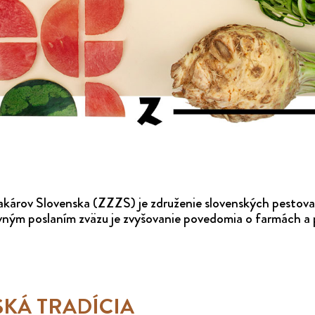
károv Slovenska (ZZZS) je združenie slovenských pestovat
avným poslaním zväzu je zvyšovanie povedomia o farmách a
KÁ TRADÍCIA