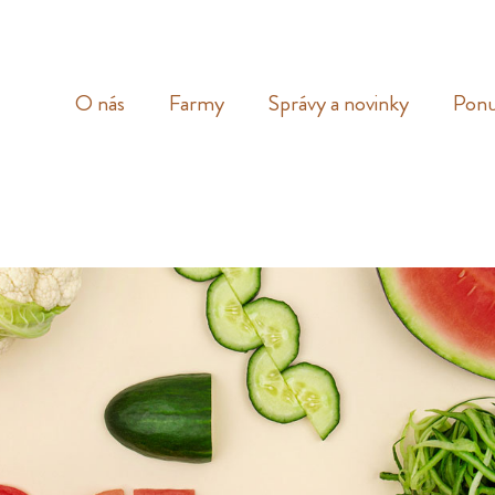
O nás
Farmy
Správy a novinky
Ponu